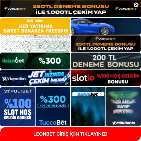
×
LEONBET GİRİŞ İÇİN TIKLAYINIZ!