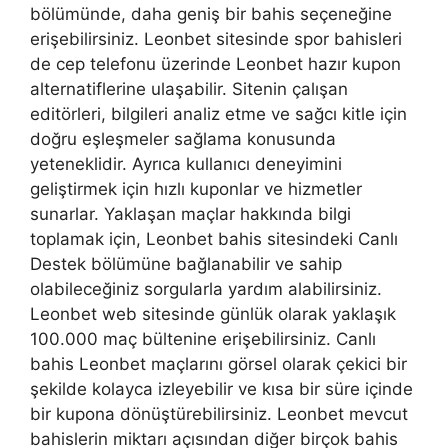
bölümünde, daha geniş bir bahis seçeneğine
erişebilirsiniz. Leonbet sitesinde spor bahisleri
de cep telefonu üzerinde Leonbet hazır kupon
alternatiflerine ulaşabilir. Sitenin çalışan
editörleri, bilgileri analiz etme ve sağcı kitle için
doğru eşleşmeler sağlama konusunda
yeteneklidir. Ayrıca kullanıcı deneyimini
geliştirmek için hızlı kuponlar ve hizmetler
sunarlar. Yaklaşan maçlar hakkında bilgi
toplamak için, Leonbet bahis sitesindeki Canlı
Destek bölümüne bağlanabilir ve sahip
olabileceğiniz sorgularla yardım alabilirsiniz.
Leonbet web sitesinde günlük olarak yaklaşık
100.000 maç bültenine erişebilirsiniz. Canlı
bahis Leonbet maçlarını görsel olarak çekici bir
şekilde kolayca izleyebilir ve kısa bir süre içinde
bir kupona dönüştürebilirsiniz. Leonbet mevcut
bahislerin miktarı açısından diğer birçok bahis