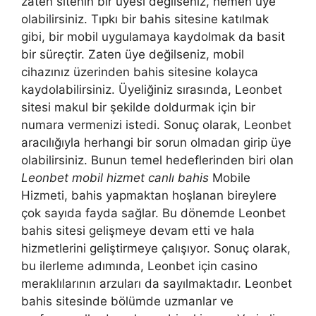
zaten sitenin bir üyesi değilseniz, hemen üye
olabilirsiniz. Tıpkı bir bahis sitesine katılmak
gibi, bir mobil uygulamaya kaydolmak da basit
bir süreçtir. Zaten üye değilseniz, mobil
cihazınız üzerinden bahis sitesine kolayca
kaydolabilirsiniz. Üyeliğiniz sırasında, Leonbet
sitesi makul bir şekilde doldurmak için bir
numara vermenizi istedi. Sonuç olarak, Leonbet
aracılığıyla herhangi bir sorun olmadan girip üye
olabilirsiniz. Bunun temel hedeflerinden biri olan
Leonbet mobil hizmet canlı bahis
Mobile
Hizmeti, bahis yapmaktan hoşlanan bireylere
çok sayıda fayda sağlar. Bu dönemde Leonbet
bahis sitesi gelişmeye devam etti ve hala
hizmetlerini geliştirmeye çalışıyor. Sonuç olarak,
bu ilerleme adımında, Leonbet için casino
meraklılarının arzuları da sayılmaktadır. Leonbet
bahis sitesinde bölümde uzmanlar ve