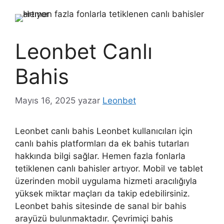
Leonbet Canlı
Bahis
Mayıs 16, 2025
yazar
Leonbet
Leonbet canlı bahis Leonbet kullanıcıları için
canlı bahis platformları da ek bahis tutarları
hakkında bilgi sağlar. Hemen fazla fonlarla
tetiklenen canlı bahisler artıyor. Mobil ve tablet
üzerinden mobil uygulama hizmeti aracılığıyla
yüksek miktar maçları da takip edebilirsiniz.
Leonbet bahis sitesinde de sanal bir bahis
arayüzü bulunmaktadır. Çevrimiçi bahis