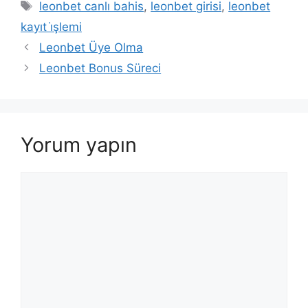
Etiketler
leonbet canlı bahis
,
leonbet girisi
,
leonbet
kayıt i̇şlemi
Leonbet Üye Olma
Leonbet Bonus Süreci
Yorum yapın
Yorum