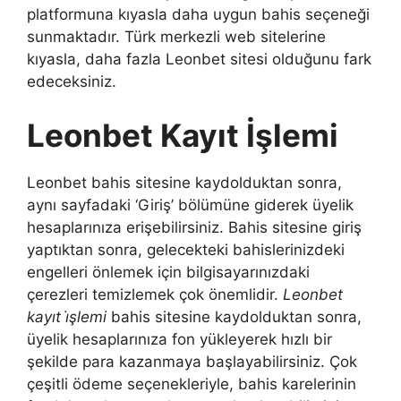
platformuna kıyasla daha uygun bahis seçeneği
sunmaktadır. Türk merkezli web sitelerine
kıyasla, daha fazla Leonbet sitesi olduğunu fark
edeceksiniz.
Leonbet Kayıt İşlemi
Leonbet bahis sitesine kaydolduktan sonra,
aynı sayfadaki ‘Giriş’ bölümüne giderek üyelik
hesaplarınıza erişebilirsiniz. Bahis sitesine giriş
yaptıktan sonra, gelecekteki bahislerinizdeki
engelleri önlemek için bilgisayarınızdaki
çerezleri temizlemek çok önemlidir.
Leonbet
kayıt i̇şlemi
bahis sitesine kaydolduktan sonra,
üyelik hesaplarınıza fon yükleyerek hızlı bir
şekilde para kazanmaya başlayabilirsiniz. Çok
çeşitli ödeme seçenekleriyle, bahis karelerinin