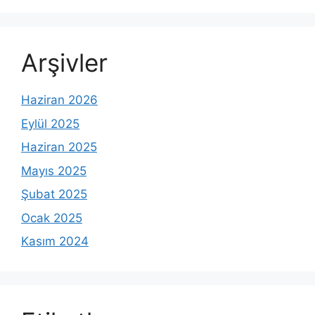
Arşivler
Haziran 2026
Eylül 2025
Haziran 2025
Mayıs 2025
Şubat 2025
Ocak 2025
Kasım 2024