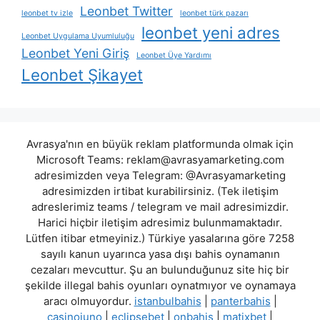
Leonbet Twitter
leonbet tv izle
leonbet türk pazarı
leonbet yeni adres
Leonbet Uygulama Uyumluluğu
Leonbet Yeni Giriş
Leonbet Üye Yardımı
Leonbet Şikayet
Avrasya'nın en büyük reklam platformunda olmak için
Microsoft Teams:
reklam@avrasyamarketing.com
adresimizden veya Telegram: @Avrasyamarketing
adresimizden irtibat kurabilirsiniz. (Tek iletişim
adreslerimiz teams / telegram ve mail adresimizdir.
Harici hiçbir iletişim adresimiz bulunmamaktadır.
Lütfen itibar etmeyiniz.) Türkiye yasalarına göre 7258
sayılı kanun uyarınca yasa dışı bahis oynamanın
cezaları mevcuttur. Şu an bulunduğunuz site hiç bir
şekilde illegal bahis oyunları oynatmıyor ve oynamaya
aracı olmuyordur.
istanbulbahis
|
panterbahis
|
casinojuno
|
eclipsebet
|
onbahis
|
matixbet
|