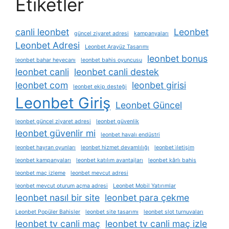
Etiketler
canli leonbet
Leonbet
güncel ziyaret adresi
kampanyaları
Leonbet Adresi
Leonbet Arayüz Tasarımı
leonbet bonus
leonbet bahar heyecanı
leonbet bahis oyuncusu
leonbet canli
leonbet canli destek
leonbet com
leonbet girisi
leonbet ekip desteği
Leonbet Giriş
Leonbet Güncel
leonbet güncel ziyaret adresi
leonbet güvenlik
leonbet güvenlir mi
leonbet havalı endüstri
leonbet hayran oyunları
leonbet hizmet devamlılığı
leonbet i̇letişim
leonbet kampanyaları
leonbet katılım avantajları
leonbet kârlı bahis
leonbet maç izleme
leonbet mevcut adresi
leonbet mevcut oturum açma adresi
Leonbet Mobil Yatırımlar
leonbet nasıl bir site
leonbet para çekme
Leonbet Popüler Bahisler
leonbet site tasarımı
leonbet slot turnuvaları
leonbet tv canli maç
leonbet tv canli maç izle