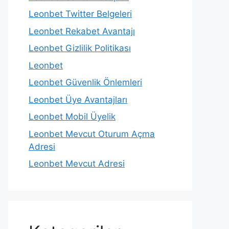
Leonbet Twitter Belgeleri
Leonbet Rekabet Avantajı
Leonbet Gizlilik Politikası
Leonbet
Leonbet Güvenlik Önlemleri
Leonbet Üye Avantajları
Leonbet Mobil Üyelik
Leonbet Mevcut Oturum Açma
Adresi
Leonbet Mevcut Adresi