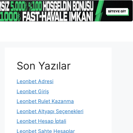
Son Yazılar
Leonbet Adresi
Leonbet Giriş
Leonbet Rulet Kazanma
Leonbet Altyapı Seçenekleri
Leonbet Hesap İptali
Leonbet Sahte Hesaplar