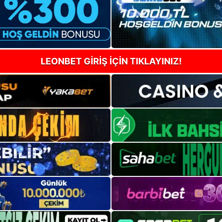
LEONBET GİRİŞ İÇİN TIKLAYINIZ!