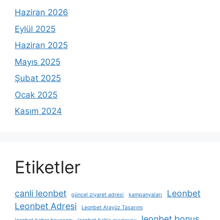
Haziran 2026
Eylül 2025
Haziran 2025
Mayıs 2025
Şubat 2025
Ocak 2025
Kasım 2024
Etiketler
canli leonbet
Leonbet
güncel ziyaret adresi
kampanyaları
Leonbet Adresi
Leonbet Arayüz Tasarımı
leonbet bonus