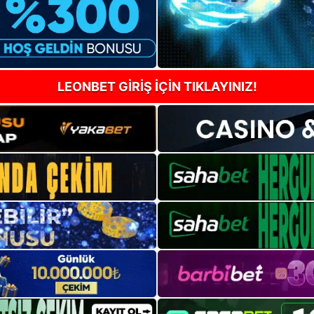
LEONBET GİRİŞ İÇİN TIKLAYINIZ!