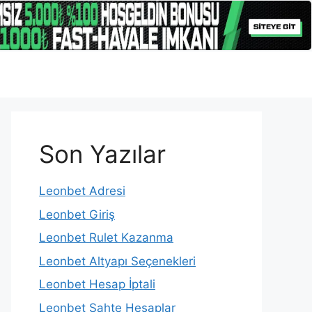
Son Yazılar
Leonbet Adresi
Leonbet Giriş
Leonbet Rulet Kazanma
Leonbet Altyapı Seçenekleri
Leonbet Hesap İptali
Leonbet Sahte Hesaplar