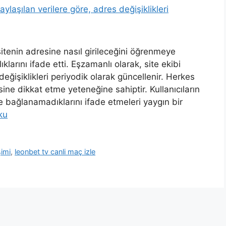
tenin adresine nasıl girileceğini öğrenmeye
ıklarını ifade etti. Eşzamanlı olarak, site ekibi
değişiklikleri periyodik olarak güncellenir. Herkes
ine dikkat etme yeteneğine sahiptir. Kullanıcıların
e bağlanamadıklarını ifade etmeleri yaygın bir
ku
şimi
,
leonbet tv canli maç izle