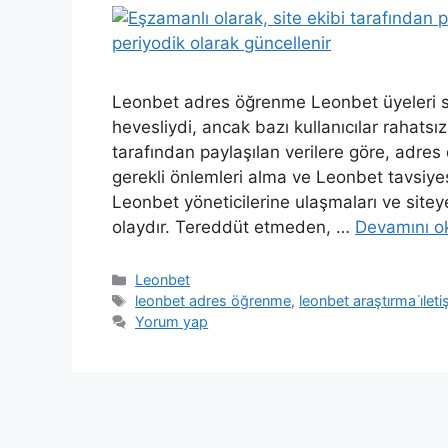
Leonbet adres öğrenme Leonbet üyeleri si
hevesliydi, ancak bazı kullanıcılar rahatsızl
tarafından paylaşılan verilere göre, adres 
gerekli önlemleri alma ve Leonbet tavsiyes
Leonbet yöneticilerine ulaşmaları ve sitey
olaydır. Tereddüt etmeden, …
Devamını o
Kategoriler
Leonbet
Etiketler
leonbet adres öğrenme
,
leonbet araştırma i̇leti
Yorum yap