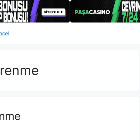
ğrenme
enme