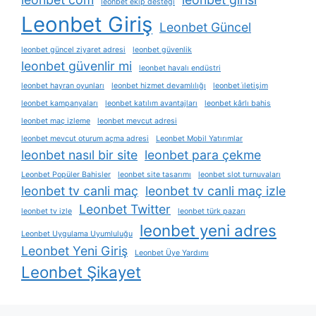
leonbet ekip desteği
Leonbet Giriş
Leonbet Güncel
leonbet güncel ziyaret adresi
leonbet güvenlik
leonbet güvenlir mi
leonbet havalı endüstri
leonbet hayran oyunları
leonbet hizmet devamlılığı
leonbet i̇letişim
leonbet kampanyaları
leonbet katılım avantajları
leonbet kârlı bahis
leonbet maç izleme
leonbet mevcut adresi
leonbet mevcut oturum açma adresi
Leonbet Mobil Yatırımlar
leonbet nasıl bir site
leonbet para çekme
Leonbet Popüler Bahisler
leonbet site tasarımı
leonbet slot turnuvaları
leonbet tv canli maç
leonbet tv canli maç izle
Leonbet Twitter
leonbet tv izle
leonbet türk pazarı
leonbet yeni adres
Leonbet Uygulama Uyumluluğu
Leonbet Yeni Giriş
Leonbet Üye Yardımı
Leonbet Şikayet