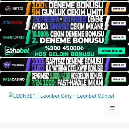
İçeriğe
atla
Menü