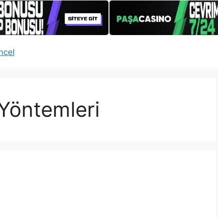
Yöntemleri