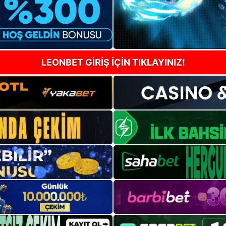
LEONBET GİRİŞ İÇİN TIKLAYINIZ!