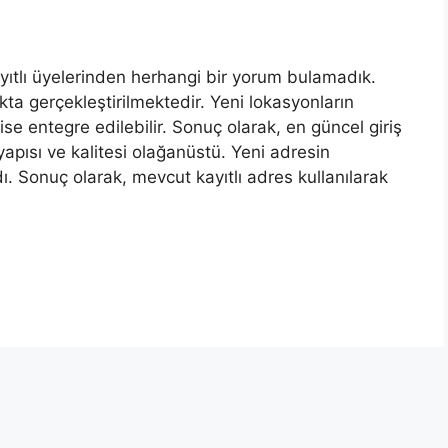
ıtlı üyelerinden herhangi bir yorum bulamadık.
ta gerçekleştirilmektedir. Yeni lokasyonların
ise entegre edilebilir. Sonuç olarak, en güncel giriş
tyapısı ve kalitesi olağanüstü. Yeni adresin
Sonuç olarak, mevcut kayıtlı adres kullanılarak