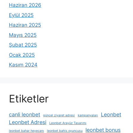
Haziran 2026
Eylül 2025
Haziran 2025
Mayıs 2025
Şubat 2025
Ocak 2025
Kasım 2024
Etiketler
canli leonbet
Leonbet
güncel ziyaret adresi
kampanyaları
Leonbet Adresi
Leonbet Arayüz Tasarımı
leonbet bonus
leonbet bahar heyecanı
leonbet bahis oyuncusu