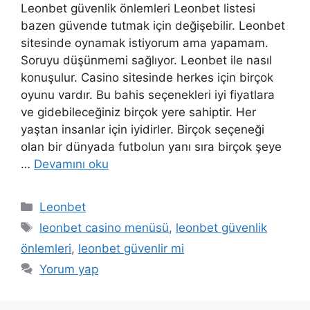
Leonbet güvenlik önlemleri Leonbet listesi
bazen güvende tutmak için değişebilir. Leonbet
sitesinde oynamak istiyorum ama yapamam.
Soruyu düşünmemi sağlıyor. Leonbet ile nasıl
konuşulur. Casino sitesinde herkes için birçok
oyunu vardır. Bu bahis seçenekleri iyi fiyatlara
ve gidebileceğiniz birçok yere sahiptir. Her
yaştan insanlar için iyidirler. Birçok seçeneği
olan bir dünyada futbolun yanı sıra birçok şeye
…
Devamını oku
Kategoriler
Leonbet
Etiketler
leonbet casino menüsü
,
leonbet güvenlik
önlemleri
,
leonbet güvenlir mi
Yorum yap