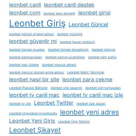
leonbet canli
leonbet canli destek
leonbet com
leonbet girisi
leonbet ekip desteği
Leonbet Giriş
Leonbet Güncel
leonbet güncel ziyaret adresi
leonbet güvenlik
leonbet güvenlir mi
leonbet havalı endüstri
leonbet hayran oyunları
leonbet hizmet devamlılığı
leonbet i̇letişim
leonbet kampanyaları
leonbet katılım avantajları
leonbet kârlı bahis
leonbet maç izleme
leonbet mevcut adresi
leonbet mevcut oturum açma adresi
Leonbet Mobil Yatırımlar
leonbet nasıl bir site
leonbet para çekme
Leonbet Popüler Bahisler
leonbet site tasarımı
leonbet slot turnuvaları
leonbet tv canli maç
leonbet tv canli maç izle
Leonbet Twitter
leonbet tv izle
leonbet türk pazarı
leonbet yeni adres
Leonbet Uygulama Uyumluluğu
Leonbet Yeni Giriş
Leonbet Üye Yardımı
Leonbet Şikayet