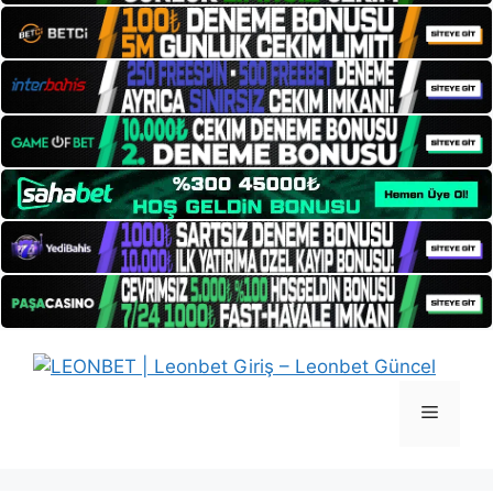
İçeriğe
atla
Menü